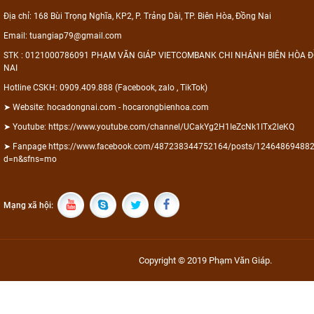
Địa chỉ: 168 Bùi Trọng Nghĩa, KP2, P. Trảng Dài, TP. Biên Hòa, Đồng Nai
Email: tuangiap79@gmail.com
STK : 0121000786091 PHẠM VĂN GIÁP VIETCOMBANK CHI NHÁNH BIÊN HÒA 
NAI
Hotline CSKH: 0909.409.888 (Facebook, zalo , TikTok)
➤ Website: hocadongnai.com - hocarongbienhoa.com
➤ Youtube: https://www.youtube.com/channel/UCakYg2H1IeZcNk1ITx2leKQ
➤ Fanpage https://www.facebook.com/487238344752164/posts/12464869488
d=n&sfns=mo
Mạng xã hội:
Copyright © 2019 Phạm Văn Giáp.