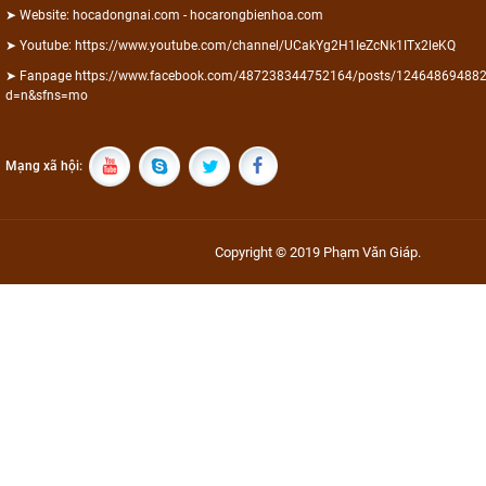
➤ Website: hocadongnai.com - hocarongbienhoa.com
➤ Youtube: https://www.youtube.com/channel/UCakYg2H1IeZcNk1ITx2leKQ
➤ Fanpage https://www.facebook.com/487238344752164/posts/12464869488
d=n&sfns=mo
Mạng xã hội:
Copyright © 2019 Phạm Văn Giáp.